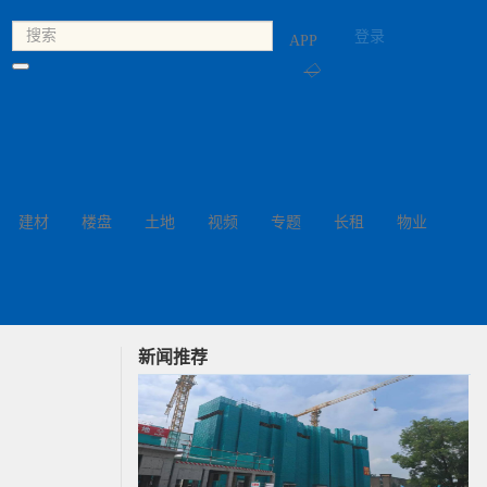
登录
APP
◇
建材
楼盘
土地
视频
专题
长租
物业
新闻推荐