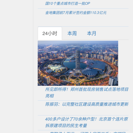
国10个重点城市打造一批OP
金地集团前7月累计签约金额110.3亿元
24小时
本周
本月
所见即所得！郑州首批现房销售试点落地项目
亮相
陈振羽：以完整社区建设高质量推进城市更新
400多户设计了70余种户型！北京首个连片原
拆原建项目的民生考量