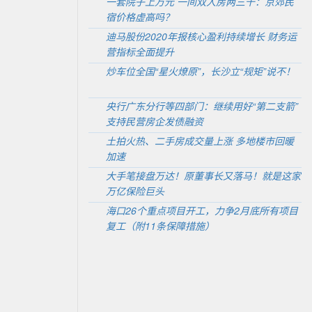
一套院子上万元 一间双人房两三千：京郊民
宿价格虚高吗？
迪马股份2020年报核心盈利持续增长 财务运
营指标全面提升
炒车位全国“星火燎原”，长沙立“规矩”说不！
央行广东分行等四部门：继续用好“第二支箭”
支持民营房企发债融资
土拍火热、二手房成交量上涨 多地楼市回暖
加速
大手笔接盘万达！原董事长又落马！就是这家
万亿保险巨头
海口26个重点项目开工，力争2月底所有项目
复工（附11条保障措施）