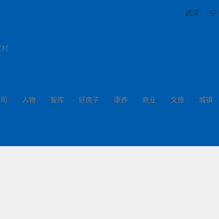
武汉
◇
建材
公司
人物
智库
好房子
康养
商业
文旅
城镇