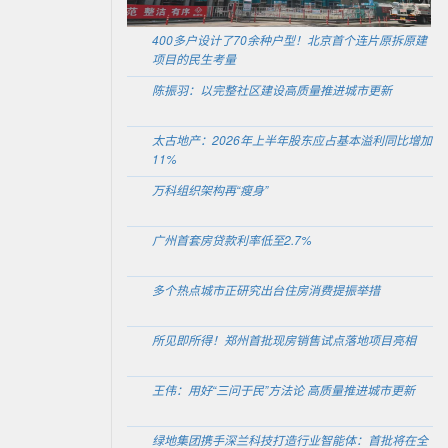
400多户设计了70余种户型！北京首个连片原拆原建
项目的民生考量
陈振羽：以完整社区建设高质量推进城市更新
太古地产：2026年上半年股东应占基本溢利同比增加
11%
万科组织架构再“瘦身”
广州首套房贷款利率低至2.7%
多个热点城市正研究出台住房消费提振举措
所见即所得！郑州首批现房销售试点落地项目亮相
王伟：用好“三问于民”方法论 高质量推进城市更新
绿地集团携手深兰科技打造行业智能体：首批将在全