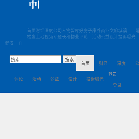
首页
财经
深度
公司
人物
智库
好房子
康养
商业
文旅
城镇
楼盘
土地
视频
专题
长租
物业
评论
活动
公益
设计
投诉曝光
武汉
(current)
首页
财经
深度
登录
评论
活动
公益
设计
投诉曝光
登录