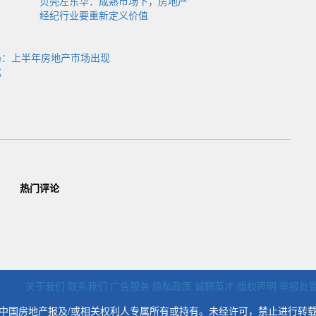
贝壳左东华：成熟市场下，房地产
经纪行业要重新定义价值
局：上半年房地产市场出现
化
热门评论
关于我们
联系我们
广告服务
隐私政策
诚聘英才
版权声明
举报处
中国房地产报及/或相关权利人专属所有或持有。未经许可，禁止进行转