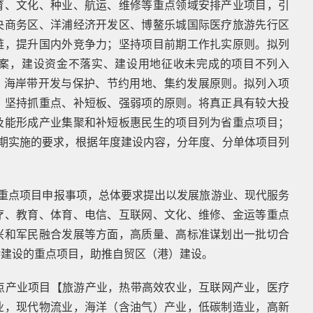
育、文化、种业、航运、维修等重点领域安排产业项目，引
央商务区、洋浦经济开发区、博鳌乐城国际医疗旅游先行区
链，提升国内外竞争力；坚持项目前期工作扎实原则。拟列
案，建设资金不落实、建设用地征收未完成的项目不列入
一”、海岸带开发与保护、节约用地、集约发展原则。拟列入项
；坚持抓重点、补短板、强弱项的原则。将真正具有较大投
及能形成产业集聚和补短板惠民生的项目列为省重点项目；
期实施的要求，根据年度建设内容，分年度、分单体项目列
0年省重点项目申报事项，总体要求提出以发展旅游业、现代服务
疗、教育、体育、电信、互联网、文化、维修、金运等重点
兴和军民融合发展等方面，高质量、高标准谋划出一批切合
港建设的重点项目，助推自贸区（港）建设。
点产业项目【旅游产业，热带高效农业，互联网产业，医疗
业，现代物流业，海洋（含油气）产业，低碳制造业，高新