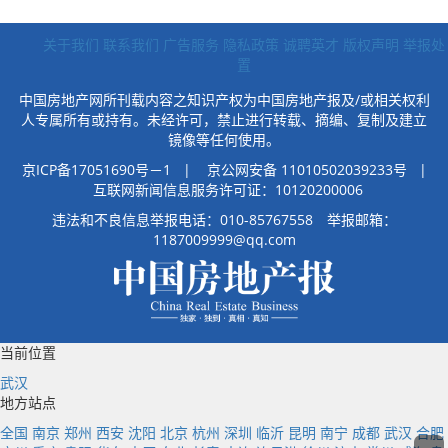
亿元，同比下降
39.7%，降幅比1-10月
关于我们
联系我们
广告服务
隐私政策
诚聘英才
版权声明
举报处
置
份收窄1.2个百分点。
中国房地产网所刊载内容之知识产权为中国房地产报及/或相关权利
人专属所有或持有。未经许可，禁止进行转载、摘编、复制及建立
镜像等任何使用。
2021年6月，大连房价
京ICP备17051690号－1
|
京公网安备 11010502039233号 |
互联网新闻信息服务许可证：10120200006
站上16115元/平方米
违法和不良信息举报电话：010-85767558 举报邮箱：
（据国家统计局数
1187009999@qq.com
据）的高点，然后就
转头曲折向下。吉屋
网数据显示，2022年
大连房价4个月上涨，
当前位置
8个月下跌；2022年
武汉
12月份新房均价为
地方站点
15442元/平方米。以
全国
南京
郑州
西安
沈阳
北京
杭州
深圳
临沂
昆明
南宁
成都
武汉
合肥
房价较高的高新区为