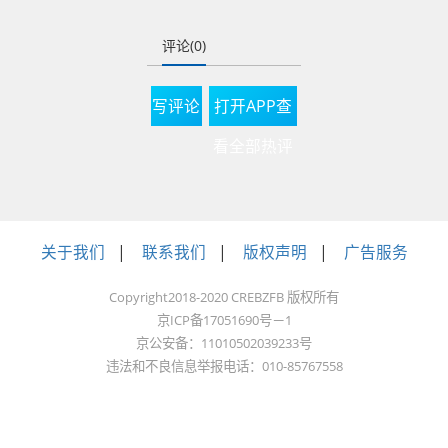
格指数环比下降
0.5%，同比下降
评论(0)
4.9%；二手住宅销售
指数环比下降0.6%，
写评论
打开APP查
同比下降5%。
看全部热评
大连市统计局2022年
12月26日发布的最新
关于我们
|
联系我们
|
版权声明
|
广告服务
经济运行数据显示，
2022年前11月全市商
Copyright2018-2020 CREBZFB 版权所有
京ICP备17051690号－1
品房销售面积为409.7
京公安备：11010502039233号
万平方米，同比下降
违法和不良信息举报电话：010-85767558
32.7%，降幅比1-10月
份收窄1.9个百分点；
商品房销售额为512.2