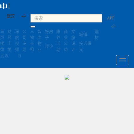
武汉
◇
APP
◇
首
财
深
公
人
智
好房
康
商
文
建
城镇
页
经
度
司
物
库
子
养
业
旅
材
楼
土
视
专
长
物
活
公
设
投诉曝
评论
盘
地
频
题
租
业
动
益
计
光
武汉
Toggl
navig