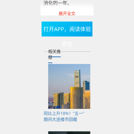
消化的一年。
展开全文
打开APP，阅读体验
疫情第3年，受居民收
入增长放缓影响，购
更佳
房需求持续萎缩，大
相关推
连市场价量齐跌。由
荐
于之前直至2021年上
半年，大连房价一直
蹿升，已到高位，所
以这次的房价跌落算
是深度回调，虽然政
策面刺激消费有所回
同比上升18%！“五一”
暖，但市场抬头尚需
期间大连楼市回暖
时日。