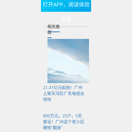
打开APP，阅读体验
化、数字化、绿色化
转型。核心任务聚焦
更佳
五大维度，全方位推
相关推
进“四好”建设。
荐
在标准体系建设上，
广州将编制总体实施
规划，构建“市域-分
区-单元”三级实施体
21.41亿元起拍！广州
系，结合全龄友好、
上架天河区广东电视台
地块
海绵城市等要求，建
立“四好”指标与评价标
800万元，25户，5天
准，探索“评星定级”机
拿证！广州这个老小区
制，完善智能建造、
硬核“翻身”