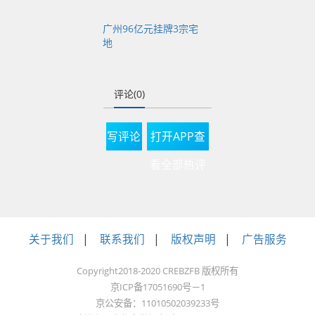
绿色低碳等技术指
引，修订装配式建筑
广州96亿元挂牌3宗宅
评价标准，推行BIM标
地
准化设计。
评论(0)
试点示范同步推进，
写评论
打开APP查
支持海珠、天河、白
看全部热评
云等区创建试点区，
打造标杆项目与“好房
子”科技公园；新建住
房打造不少于20个样
关于我们
|
联系我们
|
版权声明
|
广告服务
板项目，老房子改造
试点不少于10个，同
Copyright2018-2020 CREBZFB 版权所有
步开展设计竞赛、发
京ICP备17051690号－1
京公安备：11010502039233号
布案例集。