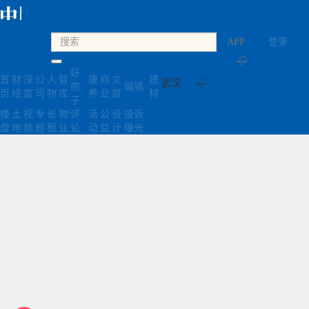
APP
登录
◇
好
首
财
深
公
人
智
康
商
文
建
武汉
◇
房
城镇
页
经
度
司
物
库
养
业
旅
材
子
楼
土
视
专
长
物
评
活
公
设
投诉
盘
地
频
题
租
业
论
动
益
计
曝光