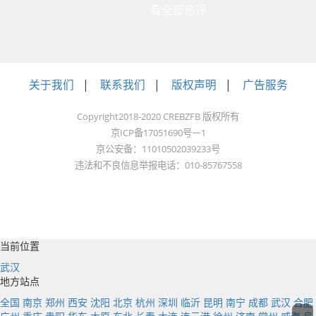
看全部热评
增长3.7%；土地增值
税1522亿元，同比下
降15.6%。
关于我们
|
联系我们
|
版权声明
|
广告服务
1~4月，全国政府性基
Copyright2018-2020 CREBZFB 版权所有
金预算收入10208亿
京ICP备17051690号－1
元，同比下降18.9%。
京公安备：11010502039233号
分中央和地方看，中央
违法和不良信息举报电话：010-85767558
政府性基金预算收入
1491亿元，同比增长
6.5%；地方政府性基
当前位置
金预算本级收入8717
武汉
亿元，同比下降
地方站点
22.1%，其中，
国有土
全国
南京
郑州
西安
沈阳
北京
杭州
深圳
临沂
昆明
南宁
成都
武汉
合肥
地使用权出让收入