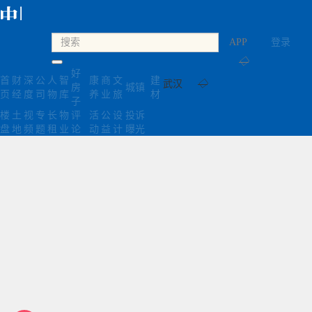
APP
登录
◇
好
首
财
深
公
人
智
康
商
文
建
武汉
◇
房
城镇
页
经
度
司
物
库
养
业
旅
材
子
楼
土
视
专
长
物
评
活
公
设
投诉
盘
地
频
题
租
业
论
动
益
计
曝光