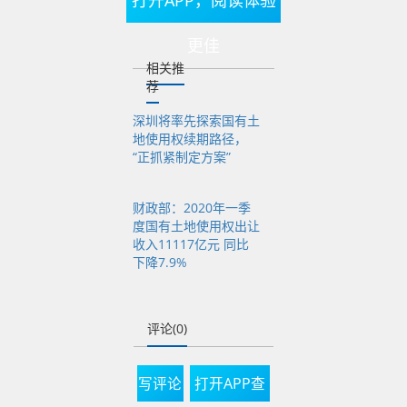
15307亿元，同比增长
更佳
1.6%。分中央和地方
相关推
看，中央一般公共预算
荐
收入35474亿元，同比
深圳将率先探索国有土
增长4.6%；地方一般
地使用权续期路径，
公共预算本级收入
“正抓紧制定方案”
47930亿元，同比增长
财政部：2020年一季
2.7%。
度国有土地使用权出让
收入11117亿元 同比
土地和房地产相关税收
下降7.9%
中，契税1370亿元，
同比下降15.3%；
房产
评论(0)
税2185亿元，同比增
长7.8%
；城镇土地使
写评论
打开APP查
用税1049亿元，同比