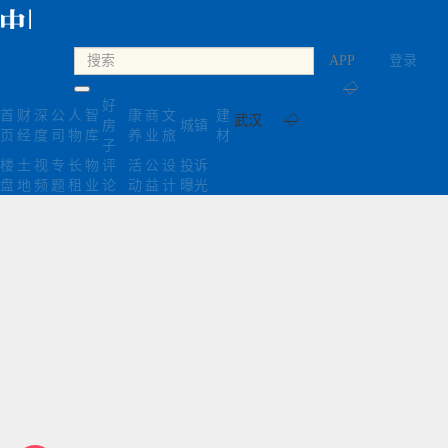
APP
登录
◇
好
首
财
深
公
人
智
康
商
文
建
武汉
◇
房
城镇
页
经
度
司
物
库
养
业
旅
材
子
楼
土
视
专
长
物
评
活
公
设
投诉
盘
地
频
题
租
业
论
动
益
计
曝光