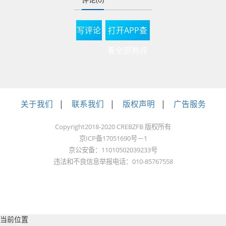
效为主，积极探索超
大城市现代化治理新
路子。”武汉市住房和
写评论
打开APP查
城市更新局局长蔡松
看全部热评
回答媒体采访时说。
关于我们
|
联系我们
|
版权声明
|
广告服务
一年来，武汉市在创
新城市更新机制、推
Copyright2018-2020 CREBZFB 版权所有
进城市主要片区有机
京ICP备17051690号－1
更新等方面均具有重
京公安备：11010502039233号
违法和不良信息举报电话：010-85767558
大推动，并取得显著
成果。
当前位置
一是加强顶层设计。