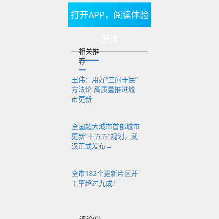
新路径，被看作是武
打开APP，阅读体验
汉推进城市更新的“提
速信号”。一年来，武
更佳
汉城市更新工作有哪
相关推
荐
些新进展？“十五五”期
间武汉在城市更新上
王伟：用好“三问于民”
方法论 高质量推进城
还有哪些重点安排？
市更新
全国超大城市首部城市
更新“十五五”规划，武
“机构改革以来，武汉
汉正式发布→
市建立城市更新新职
能体制，有力服务保
全市182个更新片区开
障城市更新，推动城
工率超过九成！
市发展从大规模增量
扩张转向存量提质增
评论(0)