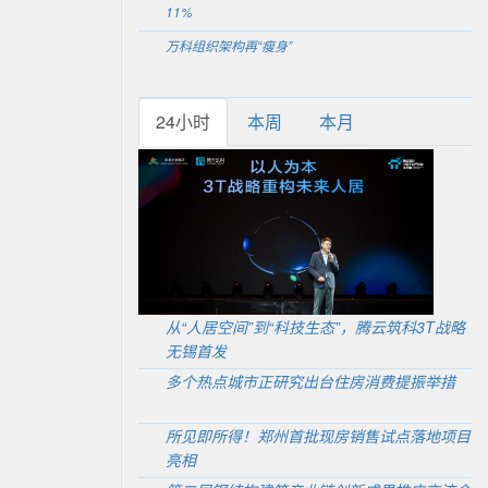
11%
万科组织架构再“瘦身”
24小时
本周
本月
从“人居空间”到“科技生态”，腾云筑科3T战略
无锡首发
多个热点城市正研究出台住房消费提振举措
所见即所得！郑州首批现房销售试点落地项目
亮相