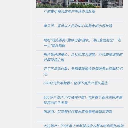
广西集中整治房地产市场交易乱象
秦贝贝：坚持以人民为中心实施老旧小区改造
倾听“政协委员+媒体记者”建议，海口直面社区“一老
一小”建设期盼
把环保种进童心，让社区成为课堂：万科甜蜜课堂的
社群深耕之道
开工不用先付款，圣都整装资金存管服务总额破50亿
元
500亿元资本鲸吞！全球不良资产巨头易主
400多户设计了70余种户型！北京首个连片原拆原建
项目的民生考量
陈振羽：以完整社区建设高质量推进城市更新
太古地产：2026年上半年股东应占基本溢利同比增加