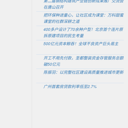
第二届钢结构建筑产业链创新成果推广交流会
在唐山召开
把环保种进童心，让社区成为课堂：万科甜蜜
课堂的社群深耕之道
400多户设计了70余种户型！北京首个连片原
拆原建项目的民生考量
500亿元资本鲸吞！全球不良资产巨头易主
开工不用先付款，圣都整装资金存管服务总额
破50亿元
陈振羽：以完整社区建设高质量推进城市更新
广州首套房贷款利率低至2.7%