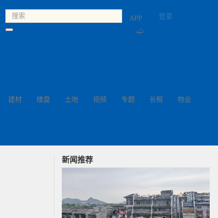
登录
APP
◇
建材
楼盘
土地
视频
专题
长租
物业
新闻推荐