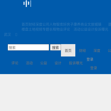
首页
财经
深度
公司
人物
智库
好房子
康养
商业
文旅
城镇
楼盘
土地
视频
专题
长租
物业
评论
活动
公益
设计
投诉曝光
武汉
(current)
首页
财经
深度
登录
评论
活动
公益
设计
投诉曝光
登录