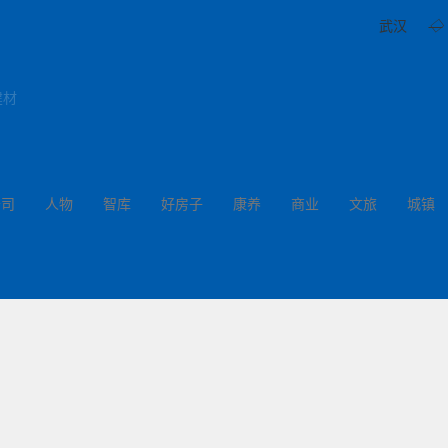
武汉
◇
建材
公司
人物
智库
好房子
康养
商业
文旅
城镇