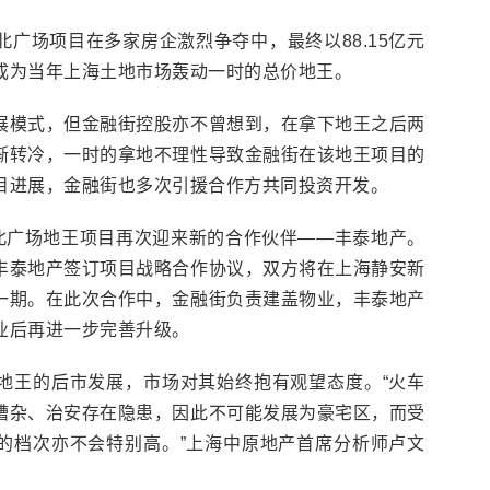
站北广场项目在多家房企激烈争夺中，最终以88.15亿元
成为当年上海土地市场轰动一时的总价地王。
展模式，但金融街控股亦不曾想到，在拿下地王之后两
渐转冷，一时的拿地不理性导致金融街在该地王项目的
目进展，金融街也多次引援合作方共同投资开发。
站北广场地王项目再次迎来新的合作伙伴——丰泰地产。
丰泰地产签订项目战略合作协议，双方将在上海静安新
一期。在此次合作中，金融街负责建盖物业，丰泰地产
业后再进一步完善升级。
地王的后市发展，市场对其始终抱有观望态度。“火车
嘈杂、治安存在隐患，因此不可能发展为豪宅区，而受
的档次亦不会特别高。”上海中原地产首席分析师卢文