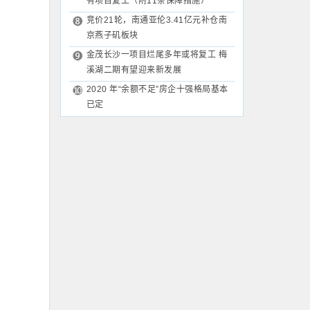
有项目复工（附11条保障措施）
竞价21轮，南通亚伦3.41亿元补仓南
京燕子矶板块
金茂长沙一项目烂尾多年或将复工 梅
溪湖二期有望迎来新发展
2020 年“余额不足”房企十强格局基本
已定