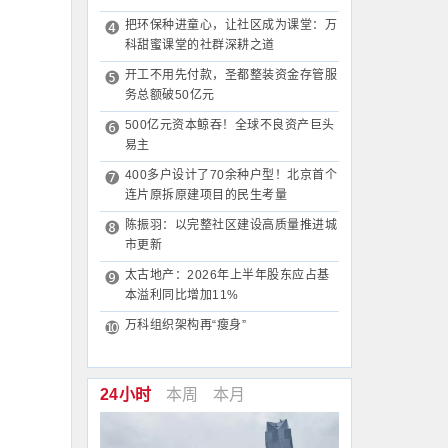
把环保种进童心，让社区成为课堂：万
科甜蜜课堂的社群深耕之道
开工不用先付款，圣都整装资金存管服
务总额破50亿元
500亿元资本鲸吞！全球不良资产巨头
易主
400多户设计了70余种户型！北京首个
连片原拆原建项目的民生考量
陈振羽：以完整社区建设高质量推进城
市更新
太古地产：2026年上半年股东应占基
本溢利同比增加11%
万科组织架构再“瘦身”
24小时
本周
本月