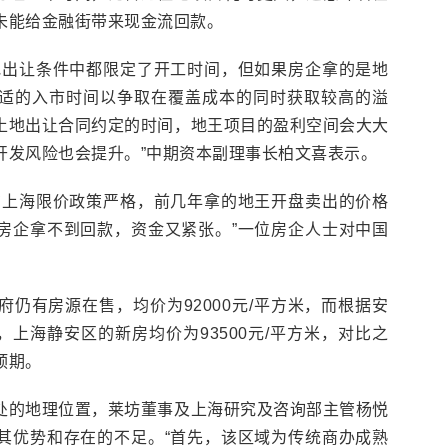
未能给金融街带来现金流回款。
地出让条件中都限定了开工时间，但如果房企拿的是地
适的入市时间以争取在覆盖成本的同时获取较高的溢
土地出让合同约定的时间，地王项目的盈利空间会大大
开发风险也会提升。”中期资本副理事长柏文喜表示。
在上海限价政策严格，前几年拿的地王开盘卖出的价格
房企拿不到回款，资金又紧张。”一位房企人士对中国
仍有房源在售，均价为92000元/平方米，而根据安
月，上海静安区的新房均价为93500元/平方米，对比之
预期。
处的地理位置，莱坊董事及上海研究及咨询部主管杨悦
其优势和存在的不足。“首先，该区域为传统商办成熟