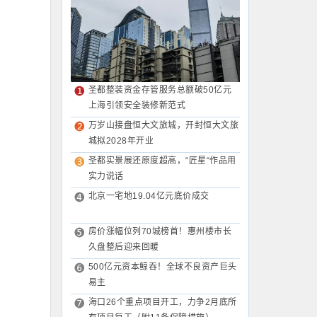
圣都整装资金存管服务总额破50亿元
上海引领安全装修新范式
万岁山接盘恒大文旅城，开封恒大文旅
城拟2028年开业
圣都实景展还原度超高，“匠星“作品用
实力说话
北京一宅地19.04亿元底价成交
房价涨幅位列70城榜首！惠州楼市长
久盘整后迎来回暖
500亿元资本鲸吞！全球不良资产巨头
易主
海口26个重点项目开工，力争2月底所