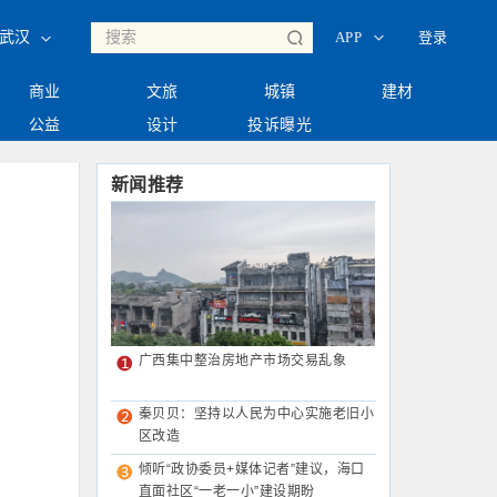
◇
◇
登录
武汉
APP
商业
文旅
城镇
建材
公益
设计
投诉曝光
新闻推荐
广西集中整治房地产市场交易乱象
秦贝贝：坚持以人民为中心实施老旧小
区改造
倾听“政协委员+媒体记者”建议，海口
直面社区“一老一小”建设期盼