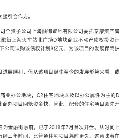
次援引合作方。
，公司全资子公司上海融御置地有限公司委托泰康资产管
金融街上海火车站北广场D地块商业不动产债权投资计
旗下公司认购该债权计划8亿元，为该项目的发展保驾护
目进展顺利，但从该项目诞生至今的发展形势来看，或
1商业办公地块，C2住宅地块以及以办公属性为主的D
比商办项目回笼资金快，因此，配套的住宅项目会先开
为金融街融府，已于2018年7月首次开盘。从时间上
历经三年时间，比普通住宅项目耗时更久，这意味着在