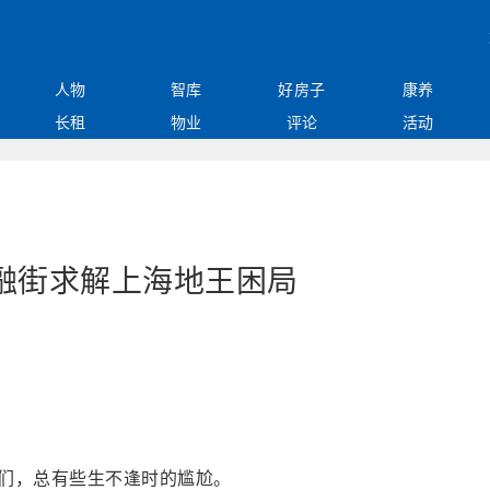
人物
智库
好房子
康养
长租
物业
评论
活动
融街求解上海地王困局
王们，总有些生不逢时的尴尬。