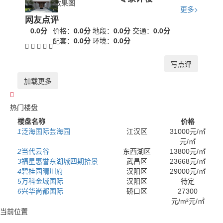
效果图
更多>
网友点评
0.0分
价格：
0.0分
地段：
0.0分
交通：
0.0分
配套：
0.0分
环境：
0.0分
写点评
加载更多
热门楼盘
楼盘名称
价格
1
泛海国际芸海园
江汉区
31000元/㎡
元/㎡
2
当代云谷
东西湖区
13800元/㎡
3
福星惠誉东湖城四期拾景
武昌区
23668元/㎡
4
碧桂园晴川府
汉阳区
29000元/㎡
5
万科金域国际
汉阳区
待定
6
兴华尚都国际
硚口区
27300
元/m²元/㎡
当前位置