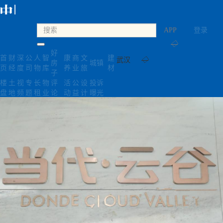
APP
登录
◇
好
首
财
深
公
人
智
康
商
文
建
武汉
◇
房
城镇
页
经
度
司
物
库
养
业
旅
材
子
楼
土
视
专
长
物
评
活
公
设
投诉
盘
地
频
题
租
业
论
动
益
计
曝光