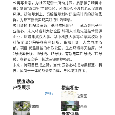
公寓等业态，为社区配套一所幼儿园，启蒙孩子精英未
来；锻造“汉口里”主题街区，还原经久不衰的老武汉建筑
风潮。建筑规划上，高瞻性规划构建极简时尚的建筑集
群，为都市新贵实现美好的生活理想。
项目聚揽 的配套资源，基地依托光谷——武汉光电子产
业核心，未来将吸引大批全国 科研人才及先进技术资源
企业，区域集武汉大学、华中科技大学等42家高校及中
科院武汉分院等多家科研所，高知汇聚，人文氛围浓
郁。项目 优雅静谧的市政公园，生态环境得天独厚。邻
2号线延长线、19号线、17号线、有轨电车T1号线、T2号
线，多辆公交等，畅达三镇便捷畅通。
未来，待项目建成之际，当代·云谷必将成为集智慧、科
技、风尚于一体的都荟综合体，与区域共腾飞 。
楼盘动态
户型展示
楼盘相册
更多>
位置图
效果图
效果图
专家评楼