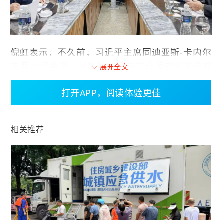
倪虹表示，不久前，习近平主席同迪亚斯-卡内尔
主席亲切会晤，就加快构建中古命运共同体达成
展开全文
重要共识。我们愿同古方一道，落实好两国元首
打开APP，阅读体验更佳
达成的重要共识，深化住房城乡建设领域交流合
作，加强互学互鉴，携手构建中古命运共同体。
相关推荐
巴尔德斯表示，住房和基础设施是民生福祉重要
组成部分，古巴珍视与中方传统友谊，希望在住
房、基础设施建设、灾区重建等方面加强交流合
作，探索合作机遇。
代表团调研了古巴马里埃尔经济特区和上海电气
马里埃尔光伏电站项目。