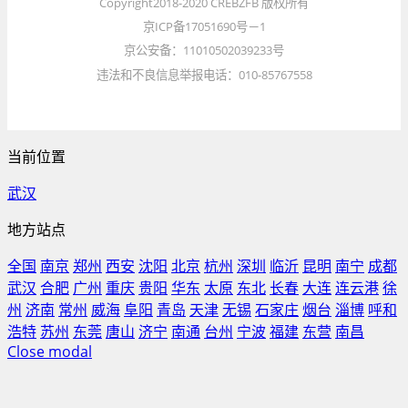
Copyright2018-2020 CREBZFB 版权所有
称。
京ICP备17051690号－1
京公安备：11010502039233号
同日发布的另外一份公
违法和不良信息举报电话：010-85767558
告，则印证了这一观
点。帝欧家居披露，公
司2023年度实现归属上
当前位置
市公司股东的净利润
为-6.58亿元，未分配利
武汉
润为-6.89亿元，实收股
地方站点
本为3.85亿元。目前，
全国
南京
郑州
西安
沈阳
北京
杭州
深圳
临沂
昆明
南宁
成都
公司的未弥补亏损已超
武汉
合肥
广州
重庆
贵阳
华东
太原
东北
长春
大连
连云港
徐
过实收股本总额的三分
州
济南
常州
威海
阜阳
青岛
天津
无锡
石家庄
烟台
淄博
呼和
之一。
浩特
苏州
东莞
唐山
济宁
南通
台州
宁波
福建
东营
南昌
Close modal
“未弥补亏损超过实收资
本总额1/3，意味着公司