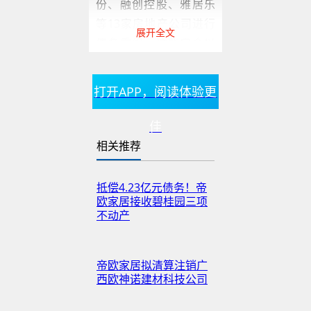
份、融创控股、雅居乐
等13家房地产公司进行
展开全文
债务重组，这些房企以
其已建成和在建商品
房，抵偿所欠付帝欧家
打开APP，阅读体验更
居的货款共计约2.20亿
元。
佳
相关推荐
另一则公告则宣布，帝
欧家居将为经销商做担
抵偿4.23亿元债务！帝
保，从银行贷款不超过2
欧家居接收碧桂园三项
亿元。贷得资金将专项
不动产
用于支付经销商所欠公
司及全资子公司佛山欧
帝欧家居拟清算注销广
神诺陶瓷有限公司（简
西欧神诺建材科技公司
称：欧神诺）的货款。