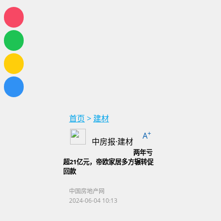
首页
>
建材
+
A
中房报·建材
两年亏
超21亿元，帝欧家居多方辗转促
回款
中国房地产网
2024-06-04 10:13