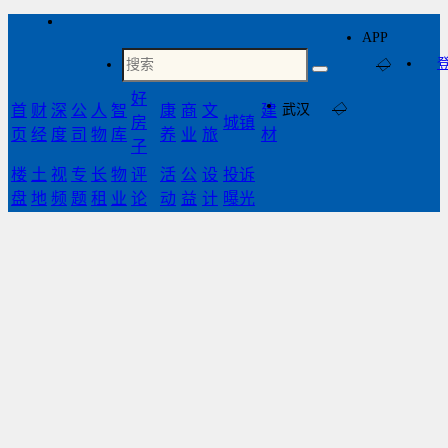
APP
◇
好
首
财
深
公
人
智
康
商
文
建
武汉
◇
房
城镇
页
经
度
司
物
库
养
业
旅
材
子
楼
土
视
专
长
物
评
活
公
设
投诉
盘
地
频
题
租
业
论
动
益
计
曝光