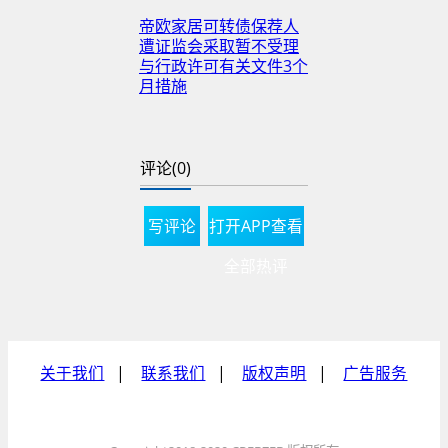
帝欧家居可转债保荐人
遭证监会采取暂不受理
与行政许可有关文件3个
月措施
评论(0)
图
写评论
片来源：帝欧家居公告
打开APP查看
全部热评
“不论是顶着折价风险同
意以房抵债，还是为供
应商作保帮助其借款偿
还欠自己的货款，都透
关于我们
|
联系我们
|
版权声明
|
广告服务
露出企业的现金流紧张
问题。”一位行业观察人
士向中房报京津冀分析