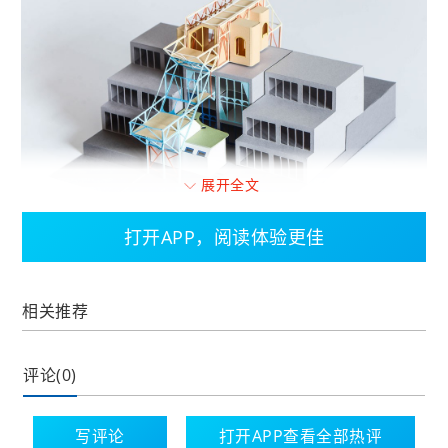
展开全文
打开APP，阅读体验更佳
Ho的提案将会改造位于伦敦南部已有的建筑
一个全新的木制框架将会架在原有的房屋结构
相关推荐
上，并且配上定制的住房单元。
评论(0)
“将新的起居空间引入原有的建筑的顶部，住房密
度将会增加。”设计师说。
写评论
打开APP查看全部热评