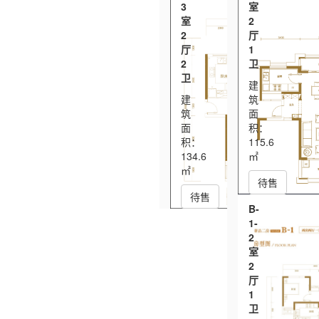
3
室
室
2
2
厅
厅
1
2
卫
卫
建
建
筑
筑
面
面
积：
积：
115.6
134.6
㎡
㎡
待售
待售
B-
1-
2
室
2
厅
1
卫