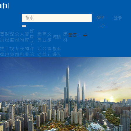
APP
登录
◇
好
首
财
深
公
人
智
康
商
文
建
武汉
◇
房
城镇
页
经
度
司
物
库
养
业
旅
材
子
楼
土
视
专
长
物
评
活
公
设
投诉
盘
地
频
题
租
业
论
动
益
计
曝光