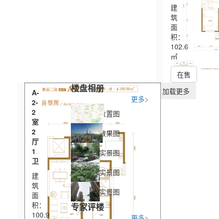
建
筑
面
积：
102.6
㎡
在售
楼盘相册
加载更多
A-
更多>
2-
2
位置图
室
2
效果图
厅
1
实景图
卫
实景图
建
筑
实景图
面
积：
专家评楼
100.9
更多>