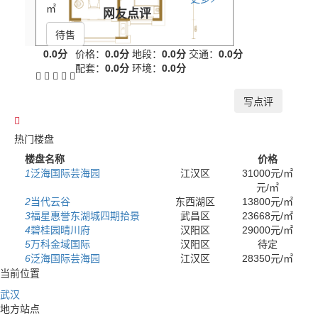
㎡
网友点评
待售
0.0分
价格：
0.0分
地段：
0.0分
交通：
0.0分
配套：
0.0分
环境：
0.0分
写点评
热门楼盘
楼盘名称
价格
1
泛海国际芸海园
江汉区
31000元/㎡
元/㎡
2
当代云谷
东西湖区
13800元/㎡
3
福星惠誉东湖城四期拾景
武昌区
23668元/㎡
4
碧桂园晴川府
汉阳区
29000元/㎡
5
万科金域国际
汉阳区
待定
6
泛海国际芸海园
江汉区
28350元/㎡
当前位置
武汉
地方站点