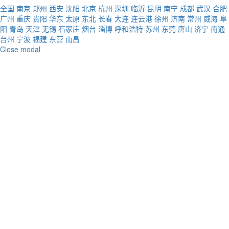
全国
南京
郑州
西安
沈阳
北京
杭州
深圳
临沂
昆明
南宁
成都
武汉
合肥
广州
重庆
贵阳
华东
太原
东北
长春
大连
连云港
徐州
济南
常州
威海
阜
阳
青岛
天津
无锡
石家庄
烟台
淄博
呼和浩特
苏州
东莞
唐山
济宁
南通
台州
宁波
福建
东营
南昌
Close modal