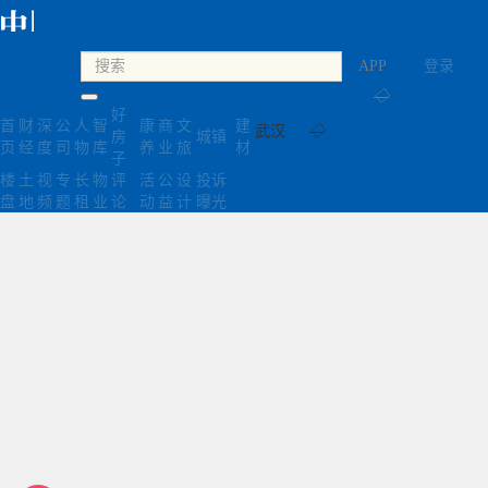
APP
登录
◇
好
首
财
深
公
人
智
康
商
文
建
武汉
◇
房
城镇
页
经
度
司
物
库
养
业
旅
材
子
楼
土
视
专
长
物
评
活
公
设
投诉
盘
地
频
题
租
业
论
动
益
计
曝光