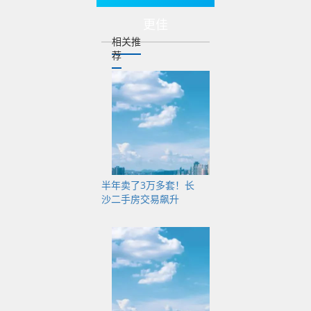
作为湖南第八批援藏
干部人才，方靖于
更佳
2021年7月任湖南省株
相关推
荐
洲市荷塘区委书记之
前，任株洲市行政审
批服务局党组书记。
2025年12月，方靖任
株洲市人民政府副市
长，至此番履新。
（春林）
半年卖了3万多套！长
沙二手房交易飙升
编辑：温红妹
未经授权不得转载
标签：长沙