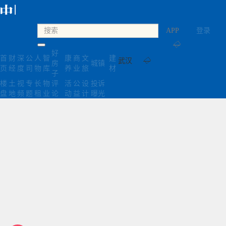
APP
登录
◇
好
首
财
深
公
人
智
康
商
文
建
武汉
◇
房
城镇
页
经
度
司
物
库
养
业
旅
材
子
楼
土
视
专
长
物
评
活
公
设
投诉
盘
地
频
题
租
业
论
动
益
计
曝光