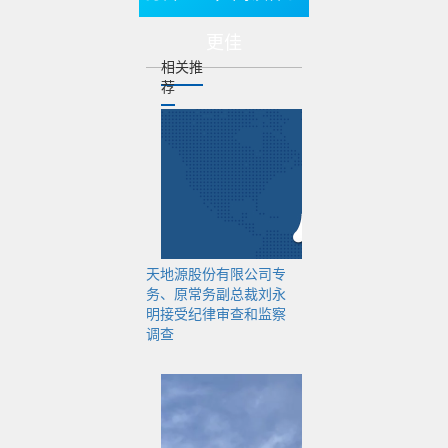
易，尚处于前期筹划
阶段，未签署意向协
更佳
相关推
议，是否构成重大资
荐
产重组尚无法确定。
交易不影响公司股权
结构，若顺利完成，
预计将降低公司资产
负债率，优化资产结
构。
天地源股份有限公司专
务、原常务副总裁刘永
明接受纪律审查和监察
编辑：温红妹
调查
标签：天地源