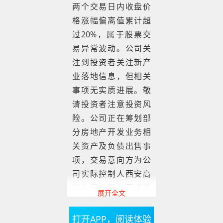
两个交易日内收盘价
格涨幅偏离值累计超
过20%，属于股票交
易异常波动。公司关
注到投资者关注新产
业落地信息，但相关
事项无实质进展。敬
请投资者注意投资风
险。公司正在筹划部
分房地产开发业务相
关资产及负债出售事
项，交易意向方为公
司实际控制人西安高
科集团有限公司或其
展开全文
指定关联方。本次交
易预计构成关联交
打开APP，阅读体验