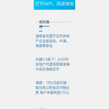
打开APP，阅读体验
别下降19%和16%，
但降幅较一季度有所
更佳
收窄。与此同时，全
相关推
省新房成交均价同比
荐
上涨4%至1.78万元/平
海南省住建厅召开房地
方米，出现量跌价涨
产企业座谈会，中海、
海垦等参会
走势，高价房源成交
占比持续抬升。
代建5.0来了！2026年
房地产代建高质量发展
从5月单月表现来看，
大会在海南召开
市场特征愈发清晰：
区域分化加剧、高端
海南：7月6日起可提
项目托底、重点城市
取住房公积金支付物业
韧性增强。其中，三
费 每户年最高提1万元
亚凭借优质滨海高端
楼盘站稳价格高地，