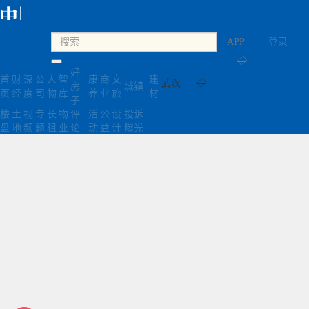
APP
登录
◇
好
首
财
深
公
人
智
康
商
文
建
武汉
◇
房
城镇
页
经
度
司
物
库
养
业
旅
材
子
楼
土
视
专
长
物
评
活
公
设
投诉
盘
地
频
题
租
业
论
动
益
计
曝光