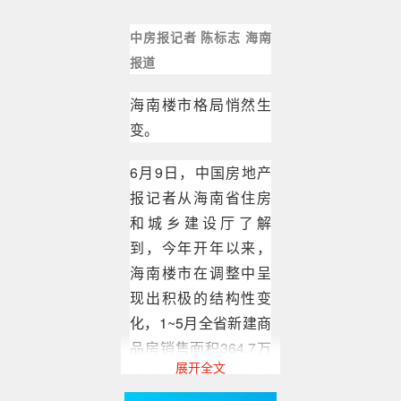
中房报记者 陈标志 海南
报道
海南楼市格局悄然生
变。
6月9日，中国房地产
报记者从海南省住房
和城乡建设厅了解
到，今年开年以来，
海南楼市在调整中呈
现出积极的结构性变
化，1~5月全省新建商
品房销售面积364.7万
展开全文
平方米、销售金额
650.3亿元，虽同比分