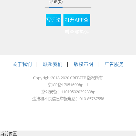
评论(0)
豪宅项目成交坚挺，
高净值客群支撑市场
写评论
打开APP查
基本盘，房价同比、
环比大幅上涨；海口
看全部热评
聚焦刚需与改善房
源，房价稳步企稳，
成为全省楼市的稳定
关于我们
|
联系我们
|
版权声明
|
广告服务
支柱。
Copyright2018-2020 CREBZFB 版权所有
两大核心城市之外，
京ICP备17051690号－1
海南东部多个市县亦
京公安备：11010502039233号
迎来强势反弹，其中
违法和不良信息举报电话：010-85767558
万宁新房销售面积同
比、环比均大涨
70%，文昌成交规模
同步大幅攀升，两地
当前位置